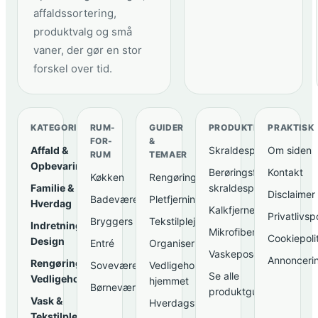
affaldssortering,
produktvalg og små
vaner, der gør en stor
forskel over tid.
KATEGORIER
RUM-
GUIDER
PRODUKTER
PRAKTISK
FOR-
&
Affald &
Skraldespande
Om siden
RUM
TEMAER
Opbevaring
Berøringsfri
Kontakt
Køkken
Rengøringsrutiner
Familie &
skraldespande
Disclaimer
Badeværelse
Pletfjerning
Hverdag
Kalkfjernere
Privatlivspo
Bryggers
Tekstilpleje
Indretning &
Mikrofiberklude
Cookiepoli
Design
Entré
Organisering
Vaskeposer
Annonceri
Rengøring &
Soveværelse
Vedligeholdelse i
Se alle
Vedligeholdelse
hjemmet
Børneværelse
produktguides
Vask &
Hverdagsvaner
Tekstilpleje