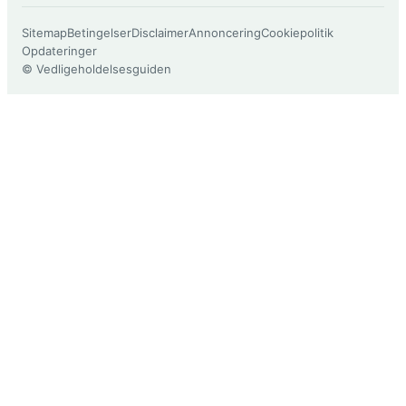
Sitemap
Betingelser
Disclaimer
Annoncering
Cookiepolitik
Opdateringer
© Vedligeholdelsesguiden