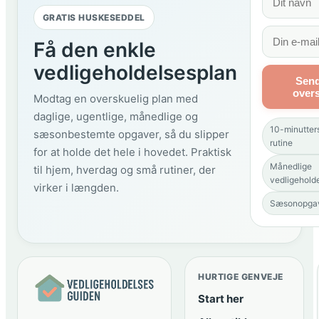
GRATIS HUSKESEDDEL
Få den enkle
vedligeholdelsesplan
Send
overs
Modtag en overskuelig plan med
daglige, ugentlige, månedlige og
10-minutters
sæsonbestemte opgaver, så du slipper
rutine
for at holde det hele i hovedet. Praktisk
Månedlige
til hjem, hverdag og små rutiner, der
vedligehold
virker i længden.
Sæsonopga
HURTIGE GENVEJE
Start her