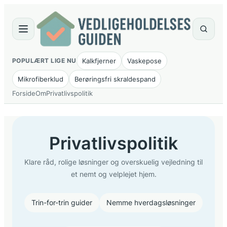
Spring
til
indhold
Kalkfjerner
Vaskepose
POPULÆRT LIGE NU
Mikrofiberklud
Berøringsfri skraldespand
Forside
Om
Privatlivspolitik
Privatlivspolitik
Klare råd, rolige løsninger og overskuelig vejledning til
et nemt og velplejet hjem.
Trin-for-trin guider
Nemme hverdagsløsninger