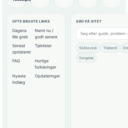
OFTE BRUGTE LINKS
SØG PÅ SITET
Dagens
Nemt nu /
lille greb
godt senere
Senest
Tjeklister
Skånevask
Træbord
En
opdateret
Sengetøj
FAQ
Hurtige
forklaringer
Nyeste
Opdateringer
indlæg